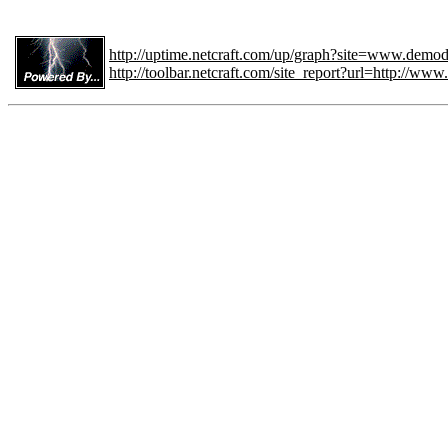
http://uptime.netcraft.com/up/graph?site=www.demode
http://toolbar.netcraft.com/site_report?url=http://www